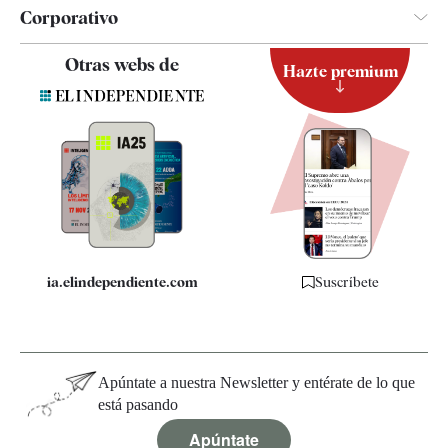
Corporativo
Contacto
Otras webs de
Hazte premium
Suscripción
Newsletter
Apps
Quiénes somos
Especificaciones
ia.elindependiente.com
Suscríbete
Apúntate a nuestra Newsletter y entérate de lo que
está pasando
Apúntate