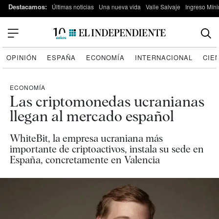
Destacamos:
Últimas noticias
Una nueva vida
Valle Salvaje
Ingreso Míni
OPINIÓN
ESPAÑA
ECONOMÍA
INTERNACIONAL
CIE
ECONOMÍA
Las criptomonedas ucranianas
llegan al mercado español
WhiteBit, la empresa ucraniana más
importante de criptoactivos, instala su sede en
España, concretamente en Valencia