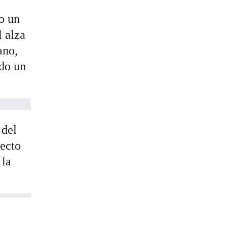
o un
l alza
ano,
ado un
 del
pecto
 la
.