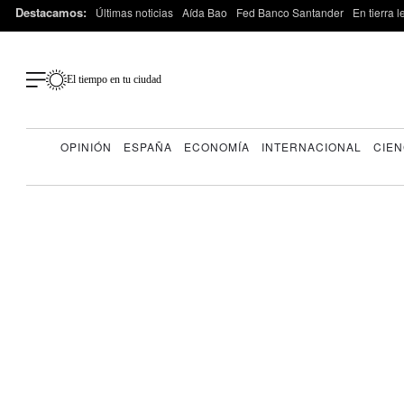
Destacamos:
Últimas noticias
Aída Bao
Fed Banco Santander
En tierra 
El tiempo en tu ciudad
OPINIÓN
ESPAÑA
ECONOMÍA
INTERNACIONAL
CIEN