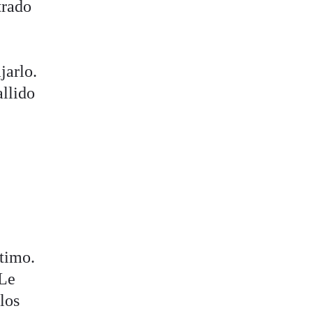
trado
jarlo.
allido
ltimo.
 Le
los