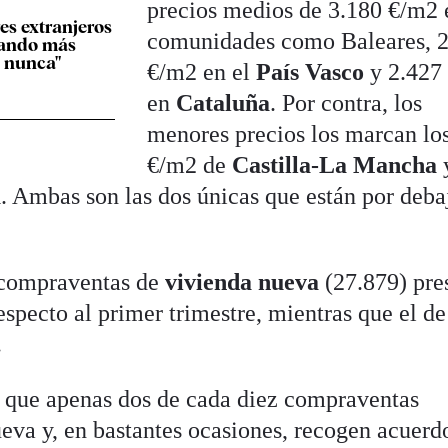
precios medios de 3.180 €/m2 
es extranjeros
comunidades como Baleares, 
rando más
e nunca"
€/m2 en el
País Vasco
y 2.427
en
Cataluña
. Por contra, los
menores precios los marcan lo
€/m2 de
Castilla-La Mancha
a
. Ambas son las dos únicas que están por deba
 compraventas de
vivienda nueva
(27.879) pre
specto al primer trimestre, mientras que el d
.
e que apenas dos de cada diez compraventas
eva y, en bastantes ocasiones, recogen acuerd