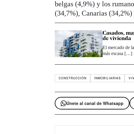
belgas (4,9%) y los rumano
(34,7%), Canarias (34,2%)
Casados, may
de vivienda
El mercado de la
más escasa […]
CONSTRUCCIÓN
INMOBILIARIAS
VI
Únete al canal de Whatsapp