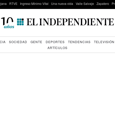
lejana
RTVE
Ingreso Mínimo Vital
Una nueva vida
Valle Salvaje
Zapatero
Pr
CIA
SOCIEDAD
GENTE
DEPORTES
TENDENCIAS
TELEVISIÓN
ARTÍCULOS