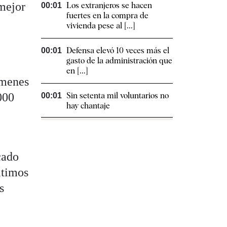
 mejor
Los extranjeros se hacen
00:01
fuertes en la compra de
vivienda pese al [...]
Defensa elevó 10 veces más el
00:01
gasto de la administración que
en [...]
úmenes
000
Sin setenta mil voluntarios no
00:01
hay chantaje
cado
ltimos
s