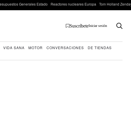
esupuestos Generales Estado
Reactores nucleares Europa
Tom Holland Zenda
Suscríbete
Iniciar sesión
VIDA SANA
MOTOR
CONVERSACIONES
DE TIENDAS