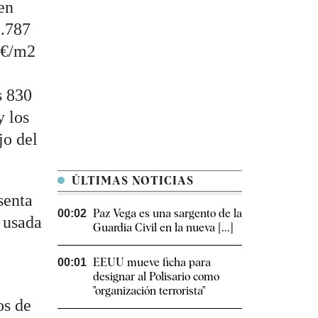
en
2.787
 €/m2
s 830
y los
jo del
ÚLTIMAS NOTICIAS
senta
Paz Vega es una sargento de la
00:02
e usada
Guardia Civil en la nueva [...]
EEUU mueve ficha para
00:01
designar al Polisario como
"organización terrorista"
os de