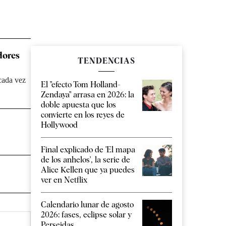
dores
TENDENCIAS
 cada vez
El "efecto Tom Holland-
Zendaya" arrasa en 2026: la
doble apuesta que los
convierte en los reyes de
Hollywood
Final explicado de 'El mapa
de los anhelos', la serie de
Alice Kellen que ya puedes
ver en Netflix
Calendario lunar de agosto
2026: fases, eclipse solar y
Perseidas