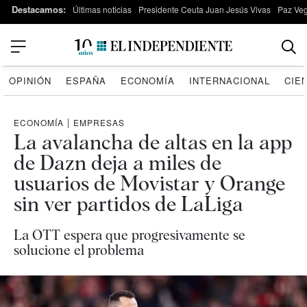
Destacamos:
Últimas noticias
Presidente Ceuta Juan Jesús Vivas
Paz Ve
OPINIÓN
ESPAÑA
ECONOMÍA
INTERNACIONAL
CIE
ECONOMÍA
|
EMPRESAS
La avalancha de altas en la app
de Dazn deja a miles de
usuarios de Movistar y Orange
sin ver partidos de LaLiga
La OTT espera que progresivamente se
solucione el problema