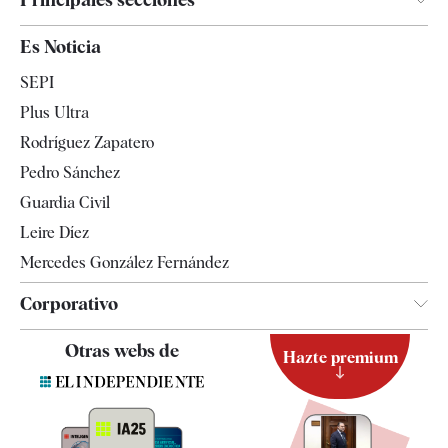
España
Es Noticia
Economía
SEPI
Internacional
Plus Ultra
Gente
Rodríguez Zapatero
Televisión
Pedro Sánchez
Tendencias
Guardia Civil
Leire Díez
Mercedes González Fernández
Corporativo
Contacto
Otras webs de
Hazte premium
Suscripción
Newsletter
Apps