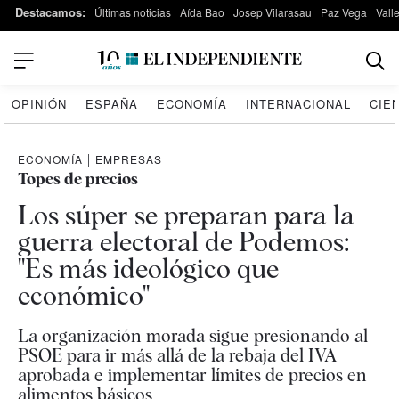
Destacamos:
Últimas noticias
Aída Bao
Josep Vilarasau
Paz Vega
Vall
OPINIÓN
ESPAÑA
ECONOMÍA
INTERNACIONAL
CIE
ECONOMÍA
|
EMPRESAS
Topes de precios
Los súper se preparan para la
guerra electoral de Podemos:
"Es más ideológico que
económico"
La organización morada sigue presionando al
PSOE para ir más allá de la rebaja del IVA
aprobada e implementar límites de precios en
alimentos básicos