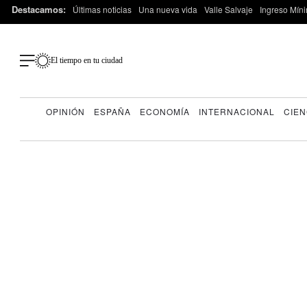
Destacamos:
Últimas noticias
Una nueva vida
Valle Salvaje
Ingreso Míni
El tiempo en tu ciudad
OPINIÓN
ESPAÑA
ECONOMÍA
INTERNACIONAL
CIEN