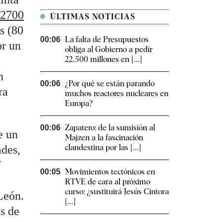
 2700
ÚLTIMAS NOTICIAS
s (80
La falta de Presupuestos
00:06
or un
obliga al Gobierno a pedir
22.500 millones en [...]
n
¿Por qué se están parando
00:06
ra
muchos reactores nucleares en
Europa?
Zapatero: de la sumisión al
00:06
e un
Majzen a la fascinación
clandestina por las [...]
ades,
7
Movimientos tectónicos en
00:05
RTVE de cara al próximo
curso: ¿sustituirá Jesús Cintora
León.
[...]
os de