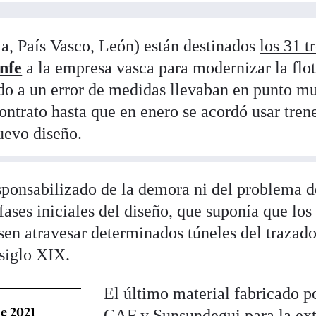
cia, País Vasco, León) están destinados
los 31 t
nfe
a la empresa vasca para modernizar la flo
ido a un error de medidas llevaban en punto m
ontrato hasta que en enero se acordó usar tren
uevo diseño.
sponsabilizado de la demora ni del problema d
fases iniciales del diseño, que suponía que los
sen atravesar determinados túneles del trazado
 siglo XIX.
El último material fabricado p
e 2021
CAF y Sunsundegui para la ext