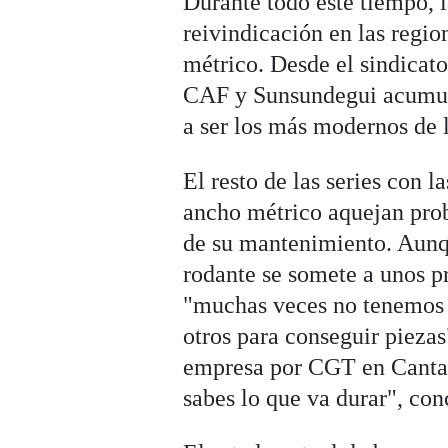
Durante todo este tiempo, l
reivindicación en las regio
métrico. Desde el sindicat
CAF y Sunsundegui acumulan
a ser los más modernos de l
El resto de las series con 
ancho métrico aquejan prob
de su mantenimiento. Aunqu
rodante se somete a unos p
"muchas veces no tenemos r
otros para conseguir pieza
empresa por CGT en Cantabr
sabes lo que va durar", con