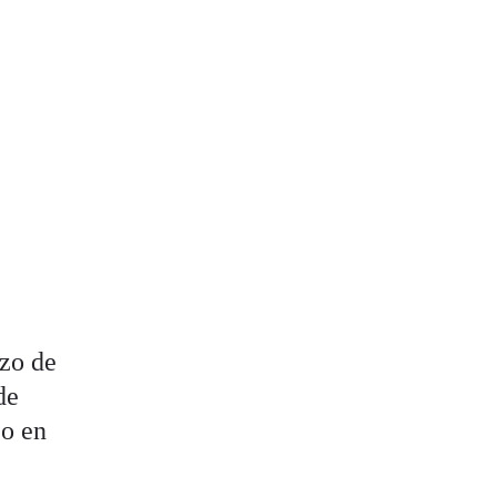
izo de
de
co en