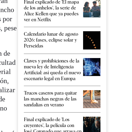
ran
Final explicado de 'El mapa
de los anhelos', la serie de
 ancho
Alice Kellen que ya puedes
s por
ver en Netflix
, pese
Calendario lunar de agosto
2026: fases, eclipse solar y
Perseidas
n de
Claves y prohibiciones de la
cultad
nueva ley de Inteligencia
rial
Artificial: así queda el nuevo
escenario legal en Europa
ión,
alizar
Trucos caseros para quitar
de
las manchas negras de las
sandalias en verano
 no
Final explicado de 'Los
creyentes', la película con
José Coronado que arrasa en