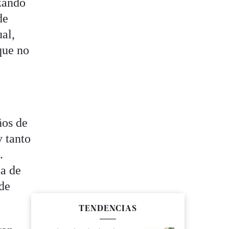
izando
de
ual,
que no
ños de
y tanto
.
na de
 de
TENDENCIAS