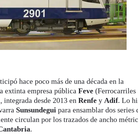
ticipó hace poco más de una década en la
la extinta empresa pública
Feve
(Ferrocarriles
, integrada desde 2013 en
Renfe
y
Adif
. Lo h
varra
Sunsundegui
para ensamblar dos series 
mente circulan por los trazados de ancho métri
Cantabria
.