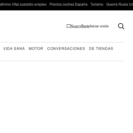
Mínimo Vital subsidio empleo
Precios coches España
Turismo
Guerra Rusia Ucr
Suscríbete
Iniciar sesión
VIDA SANA
MOTOR
CONVERSACIONES
DE TIENDAS