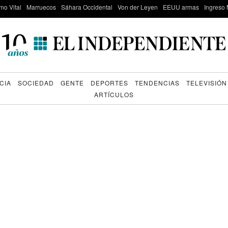
mo Vital
Marruecos
Sáhara Occidental
Von der Leyen
EEUU armas
Ingreso 
CIA
SOCIEDAD
GENTE
DEPORTES
TENDENCIAS
TELEVISIÓN
ARTÍCULOS