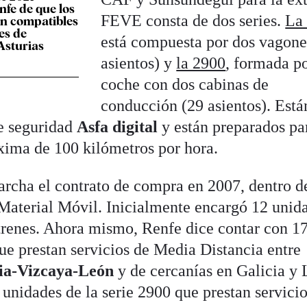
nfe de que los
FEVE consta de dos series.
La
an compatibles
es de
está compuesta por dos vagone
Asturias
asientos) y
la 2900
, formada p
coche con dos cabinas de
conducción (29 asientos). Está
de seguridad
Asfa digital
y están preparados pa
xima de 100 kilómetros por hora.
rcha el contrato de compra en 2007, dentro d
Material Móvil. Inicialmente encargó 12 unid
trenes. Ahora mismo, Renfe dice contar con 1
ue prestan servicios de Media Distancia entre
ria-Vizcaya-León
y de cercanías en Galicia y 
 unidades de la serie 2900 que prestan servici