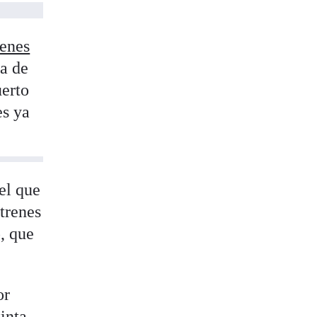
renes
ta de
uerto
es ya
el que
 trenes
, que
or
inta