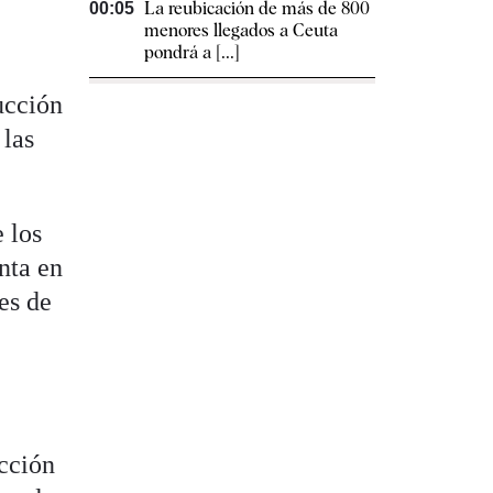
La reubicación de más de 800
00:05
menores llegados a Ceuta
pondrá a [...]
ucción
 las
 los
nta en
es de
é
acción