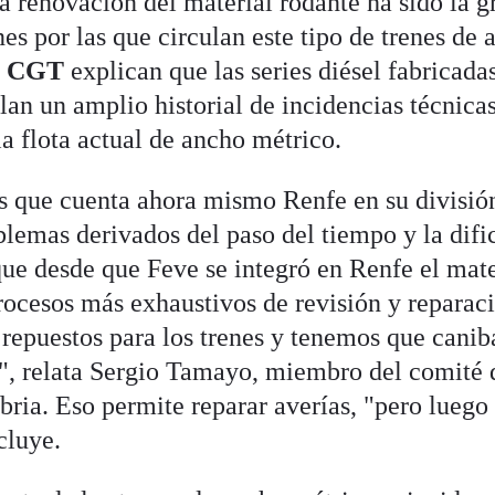
a renovación del material rodante ha sido la g
nes por las que circulan este tipo de trenes de
o
CGT
explican que las series diésel fabricada
 un amplio historial de incidencias técnicas
a flota actual de ancho métrico.
las que cuenta ahora mismo Renfe en su divisió
lemas derivados del paso del tiempo y la difi
e desde que Feve se integró en Renfe el mate
rocesos más exhaustivos de revisión y reparac
epuestos para los trenes y tenemos que canib
s", relata Sergio Tamayo, miembro del comité 
ia. Eso permite reparar averías, "pero luego
cluye.