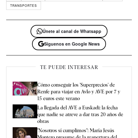
TRANSPORTES
Únete al canal de Whatsapp
Síguenos en Google News
TE PUEDE INTERESAR
Cómo conseguir los 'Superprecios' de
Renfe para viajar en Avlo y AVE por 7 y
15 euros este verano
La llegada del AVE a Euskadi: la fecha
que nadie se atreve a dar tras 20 años de
obras
"Nosotros sí cumplimos": María Jesús
Montero presume de la reapertura del