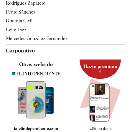
Rodríguez Zapatero
Televisión
Pedro Sánchez
Tendencias
Guardia Civil
Leire Díez
Mercedes González Fernández
Corporativo
Contacto
Otras webs de
Hazte premium
Suscripción
Newsletter
Apps
Quiénes somos
Especificaciones
ia.elindependiente.com
Suscríbete