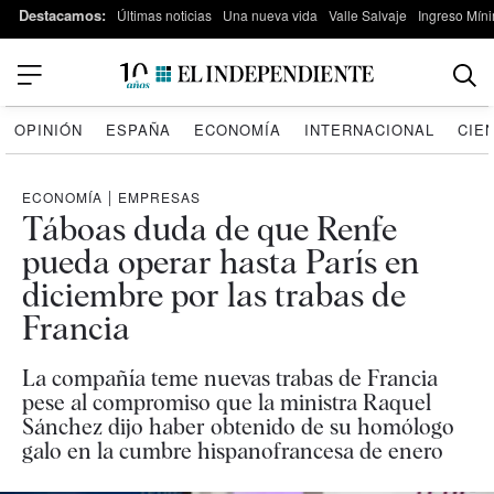
Destacamos:
Últimas noticias
Una nueva vida
Valle Salvaje
Ingreso Míni
OPINIÓN
ESPAÑA
ECONOMÍA
INTERNACIONAL
CIE
ECONOMÍA
|
EMPRESAS
Táboas duda de que Renfe
pueda operar hasta París en
diciembre por las trabas de
Francia
La compañía teme nuevas trabas de Francia
pese al compromiso que la ministra Raquel
Sánchez dijo haber obtenido de su homólogo
galo en la cumbre hispanofrancesa de enero