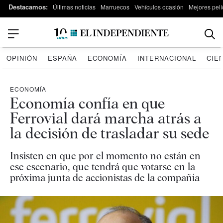
Destacamos:
Últimas noticias
Marruecos
Vehículos ocasión
Mejores pelí
OPINIÓN
ESPAÑA
ECONOMÍA
INTERNACIONAL
CIE
ECONOMÍA
Economía confía en que
Ferrovial dará marcha atrás a
la decisión de trasladar su sede
Insisten en que por el momento no están en
ese escenario, que tendrá que votarse en la
próxima junta de accionistas de la compañía