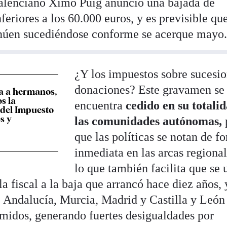
valenciano Ximo Puig anunció una bajada de
feriores a los 60.000 euros, y es previsible que
tinúen sucediéndose conforme se acerque mayo
¿Y los impuestos sobre sucesio
donaciones? Este gravamen se
a a hermanos,
os la
encuentra
cedido en su totali
 del Impuesto
s y
las comunidades autónomas,
que las políticas se notan de f
inmediata en las arcas regional
lo que también facilita que se u
a fiscal a la baja que arrancó hace diez años,
, Andalucía, Murcia, Madrid y Castilla y León
midos, generando fuertes desigualdades por