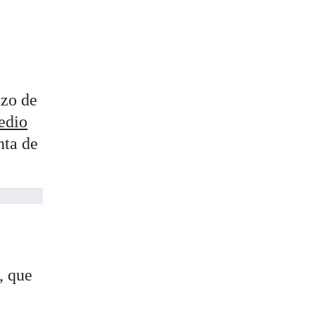
azo de
edio
nta de
, que