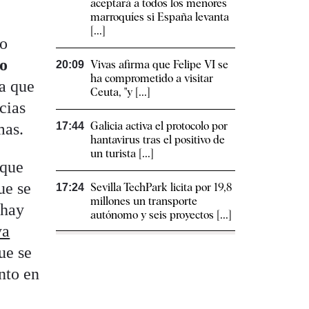
aceptará a todos los menores
marroquíes si España levanta
[...]
ro
o
Vivas afirma que Felipe VI se
20:09
ha comprometido a visitar
ma que
Ceuta, "y [...]
cias
Galicia activa el protocolo por
mas.
17:44
hantavirus tras el positivo de
un turista [...]
 que
ue se
Sevilla TechPark licita por 19,8
17:24
millones un transporte
 hay
autónomo y seis proyectos [...]
ya
ue se
nto en