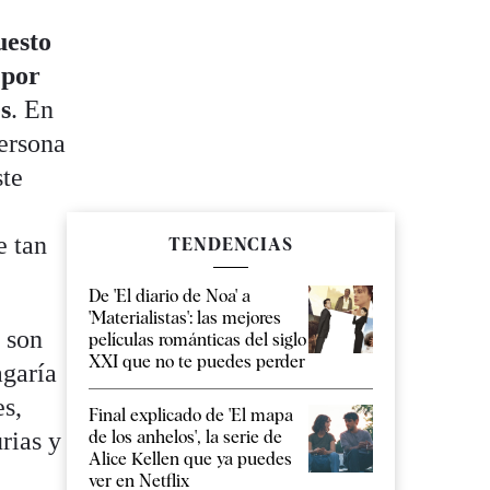
uesto
 por
s
. En
persona
ste
e tan
TENDENCIAS
De 'El diario de Noa' a
'Materialistas': las mejores
) son
películas románticas del siglo
XXI que no te puedes perder
agaría
es,
Final explicado de 'El mapa
rias y
de los anhelos', la serie de
Alice Kellen que ya puedes
ver en Netflix