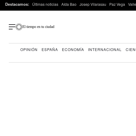
Destacamos:
Últimas noticias
Aída Bao
Josep Vilarasau
Paz Vega
Vall
El tiempo en tu ciudad
OPINIÓN
ESPAÑA
ECONOMÍA
INTERNACIONAL
CIEN