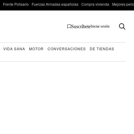
Frente Polisario
Fuerzas Armadas españolas
Compra vivienda
Mejores pelí
Suscríbete
Iniciar sesión
VIDA SANA
MOTOR
CONVERSACIONES
DE TIENDAS