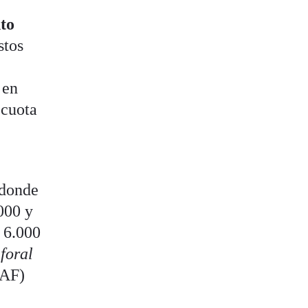
nto
stos
 en
 cuota
 donde
000 y
 6.000
foral
EAF)