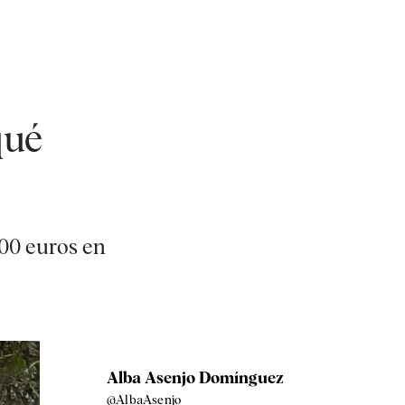
qué
00 euros en
Alba Asenjo Domínguez
@AlbaAsenjo