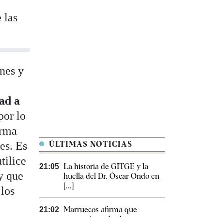
 las
.
nes y
dad a
por lo
orma
es. Es
ÚLTIMAS NOTICIAS
tilice
La historia de GITGE y la
21:05
 y que
huella del Dr. Óscar Ondo en
[...]
 los
Marruecos afirma que
21:02