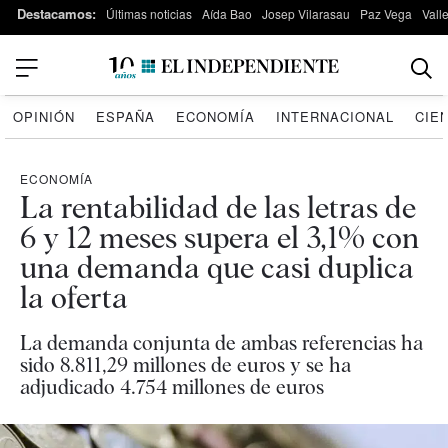
Destacamos:
Últimas noticias
Aída Bao
Josep Vilarasau
Paz Vega
Vall
OPINIÓN
ESPAÑA
ECONOMÍA
INTERNACIONAL
CIE
ECONOMÍA
La rentabilidad de las letras de
6 y 12 meses supera el 3,1% con
una demanda que casi duplica
la oferta
La demanda conjunta de ambas referencias ha
sido 8.811,29 millones de euros y se ha
adjudicado 4.754 millones de euros