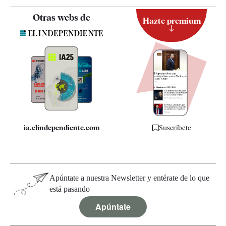
Contacto
Otras webs de
Hazte premium
Suscripción
Newsletter
Apps
Quiénes somos
Especificaciones
ia.elindependiente.com
Suscríbete
Apúntate a nuestra Newsletter y entérate de lo que
está pasando
Apúntate