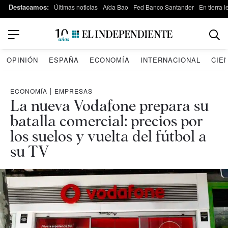
Destacamos:
Últimas noticias
Aída Bao
Fed Banco Santander
En tierra 
OPINIÓN
ESPAÑA
ECONOMÍA
INTERNACIONAL
CIE
ECONOMÍA
|
EMPRESAS
La nueva Vodafone prepara su
batalla comercial: precios por
los suelos y vuelta del fútbol a
su TV