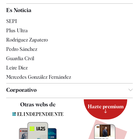
España
Es Noticia
Economía
SEPI
Internacional
Plus Ultra
Gente
Rodríguez Zapatero
Televisión
Pedro Sánchez
Tendencias
Guardia Civil
Leire Díez
Mercedes González Fernández
Corporativo
Contacto
Otras webs de
Hazte premium
Suscripción
Newsletter
Apps
Quiénes somos