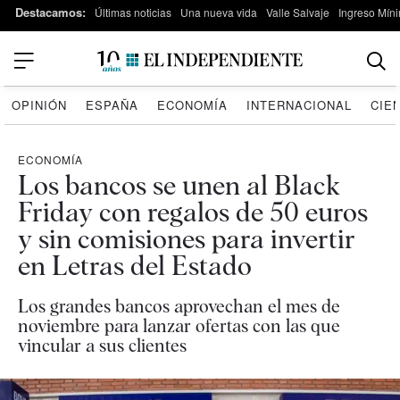
Destacamos:
Últimas noticias
Una nueva vida
Valle Salvaje
Ingreso Míni
OPINIÓN
ESPAÑA
ECONOMÍA
INTERNACIONAL
CIE
ECONOMÍA
Los bancos se unen al Black
Friday con regalos de 50 euros
y sin comisiones para invertir
en Letras del Estado
Los grandes bancos aprovechan el mes de
noviembre para lanzar ofertas con las que
vincular a sus clientes