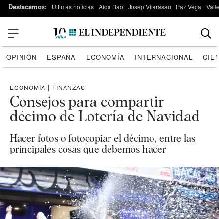
Destacamos:
Últimas noticias
Aída Bao
Josep Vilarasau
Paz Vega
Vall
OPINIÓN
ESPAÑA
ECONOMÍA
INTERNACIONAL
CIE
ECONOMÍA
|
FINANZAS
Consejos para compartir
décimo de Lotería de Navidad
Hacer fotos o fotocopiar el décimo, entre las
principales cosas que debemos hacer