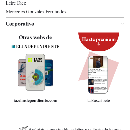
Leire Díez
Mercedes González Fernández
Corporativo
Contacto
Otras webs de
Hazte premium
Suscripción
Newsletter
Apps
Quiénes somos
Especificaciones
ia.elindependiente.com
Suscríbete
Apúntate a nuestra Newsletter y entérate de lo que