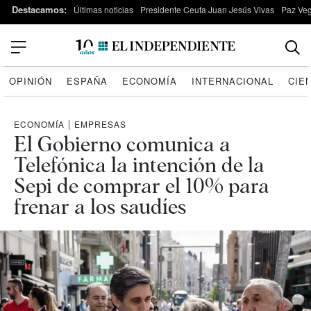
Destacamos:
Últimas noticias
Presidente Ceuta Juan Jesús Vivas
Paz Ve
OPINIÓN
ESPAÑA
ECONOMÍA
INTERNACIONAL
CIE
ECONOMÍA
|
EMPRESAS
El Gobierno comunica a
Telefónica la intención de la
Sepi de comprar el 10% para
frenar a los saudíes