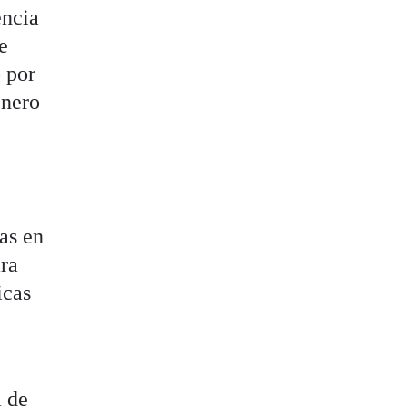
encia
e
 por
énero
as en
ara
icas
a de