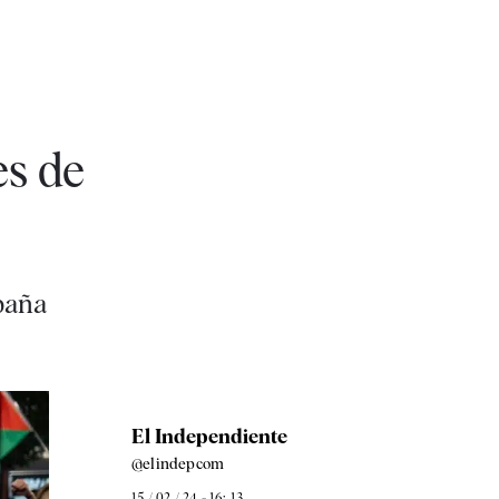
es de
spaña
El Independiente
@elindepcom
15 / 02 / 24 - 16: 13