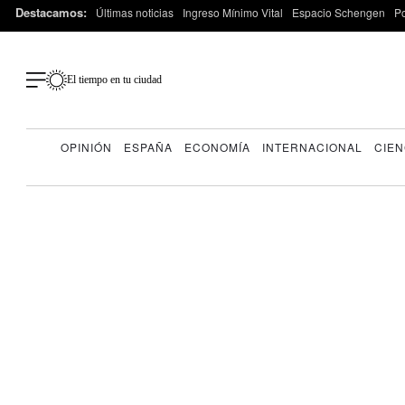
Destacamos:
Últimas noticias
Ingreso Mínimo Vital
Espacio Schengen
P
El tiempo en tu ciudad
OPINIÓN
ESPAÑA
ECONOMÍA
INTERNACIONAL
CIEN