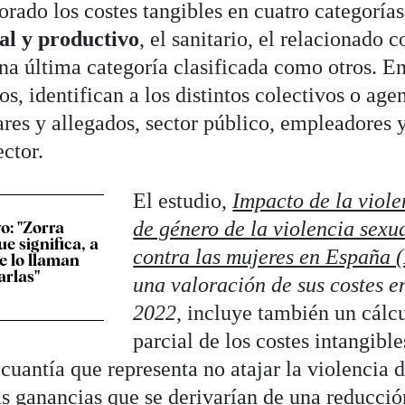
orado los costes tangibles en cuatro categorías
al y productivo
, el sanitario, el relacionado c
una última categoría clasificada como otros. E
s, identifican a los distintos colectivos o age
ares y allegados, sector público, empleadores 
ector.
El estudio,
Impacto de la viole
de género de la violencia sexu
o: "Zorra
ue significa, a
contra las mujeres en España (
e lo llaman
arlas"
una valoración de sus costes e
2022
, incluye también un cálc
parcial de los costes intangible
 cuantía que representa no atajar la violencia 
as ganancias que se derivarían de una reducció