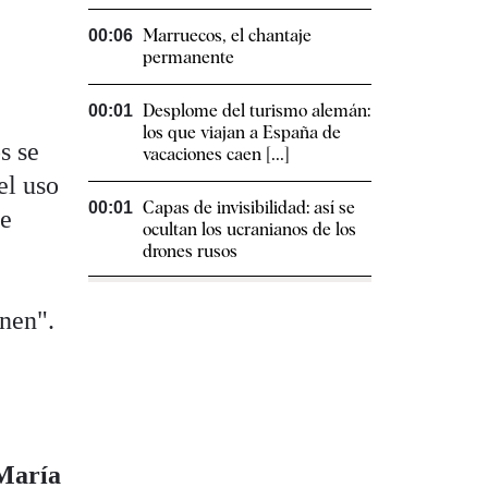
Marruecos, el chantaje
00:06
permanente
Desplome del turismo alemán:
00:01
los que viajan a España de
s se
vacaciones caen [...]
el uso
Capas de invisibilidad: así se
00:01
de
ocultan los ucranianos de los
drones rusos
onen".
María