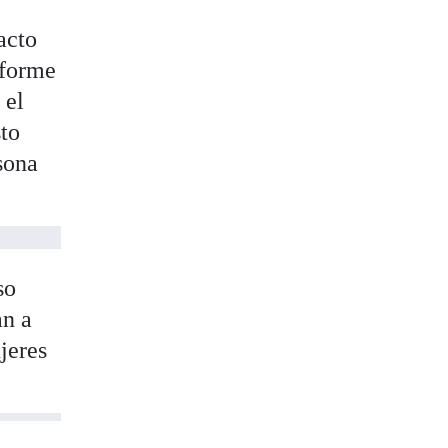
acto
nforme
 el
sto
sona
so
an a
jeres