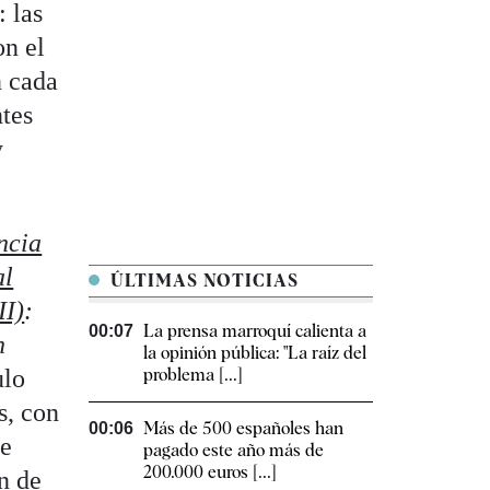
: las
on el
n cada
ntes
y
ncia
al
ÚLTIMAS NOTICIAS
II)
:
La prensa marroquí calienta a
00:07
n
la opinión pública: "La raíz del
ulo
problema [...]
s, con
Más de 500 españoles han
00:06
de
pagado este año más de
200.000 euros [...]
n de