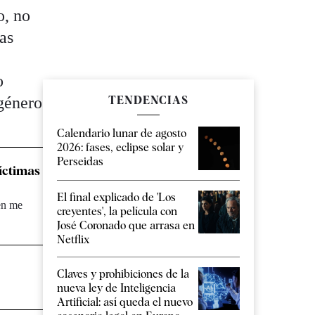
o, no
has
o
 género
TENDENCIAS
Calendario lunar de agosto
2026: fases, eclipse solar y
Perseidas
víctimas
El final explicado de 'Los
ien me
creyentes', la película con
José Coronado que arrasa en
Netflix
Claves y prohibiciones de la
nueva ley de Inteligencia
Artificial: así queda el nuevo