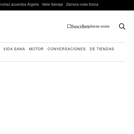
nchez acuerdos Argelia
Valle Salvaje
Zamora nube tóxica
Suscríbete
Iniciar sesión
VIDA SANA
MOTOR
CONVERSACIONES
DE TIENDAS