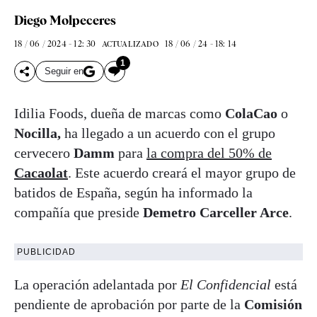
Diego Molpeceres
18 / 06 / 2024 - 12: 30
18 / 06 / 24 - 18: 14
ACTUALIZADO
1
Seguir en
Idilia Foods, dueña de marcas como
ColaCao
o
Nocilla,
ha llegado a un acuerdo con el grupo
cervecero
Damm
para
la compra del 50% de
Cacaolat
. Este acuerdo creará el mayor grupo de
batidos de España, según ha informado la
compañía que preside
Demetro Carceller Arce
.
PUBLICIDAD
La operación adelantada por
El Confidencial
está
pendiente de aprobación por parte de la
Comisión