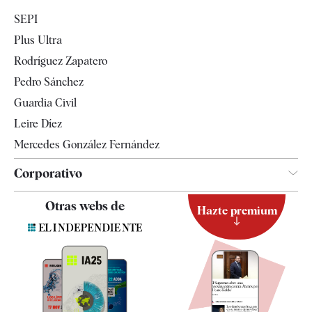
Economía
SEPI
Internacional
Plus Ultra
Gente
Rodríguez Zapatero
Televisión
Pedro Sánchez
Tendencias
Guardia Civil
Leire Díez
Mercedes González Fernández
Corporativo
Contacto
Otras webs de
Hazte premium
Suscripción
Newsletter
Apps
Quiénes somos
Especificaciones