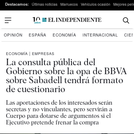
Destacamos:
Últimas noticias
Marruecos
Vehículos ocasión
Mejores pelí
OPINIÓN
ESPAÑA
ECONOMÍA
INTERNACIONAL
CIE
ECONOMÍA
|
EMPRESAS
La consulta pública del
Gobierno sobre la opa de BBVA
sobre Sabadell tendrá formato
de cuestionario
Las aportaciones de los interesados serán
secretas y no vinculantes, pero servirán a
Cuerpo para dotarse de argumentos si el
Ejecutivo pretende frenar la compra