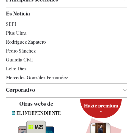
España
Es Noticia
Economía
SEPI
Internacional
Plus Ultra
Gente
Rodríguez Zapatero
Televisión
Pedro Sánchez
Tendencias
Guardia Civil
Leire Díez
Mercedes González Fernández
Corporativo
Contacto
Otras webs de
Hazte premium
Suscripción
Newsletter
Apps