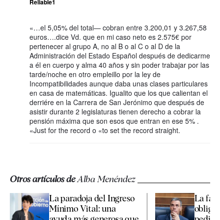
Reliable1
«…el 5,05% del total— cobran entre 3.200,01 y 3.267,58
euros….dice Vd. que en mi caso neto es 2.575€ por
pertenecer al grupo A, no al B o al C o al D de la
Administración del Estado Español después de dedicarme
a él en cuerpo y alma 40 años y sin poder trabajar por las
tarde/noche en otro empleillo por la ley de
Incompatibilidades aunque daba unas clases particulares
en casa de matemáticas. Igualito que los que calientan el
derriére en la Carrera de San Jerónimo que después de
asistir durante 2 legislaturas tienen derecho a cobrar la
pensión máxima que son esos que entran en ese 5% .
«Just for the record o «to set the record straight.
Otros artículos de
Alba Menéndez
La paradoja del Ingreso
La fal
Mínimo Vital: una
obliga
ayuda más generosa que
pedir 