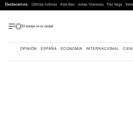
Destacamos:
Últimas noticias
Aída Bao
Josep Vilarasau
Paz Vega
Vall
El tiempo en tu ciudad
OPINIÓN
ESPAÑA
ECONOMÍA
INTERNACIONAL
CIEN