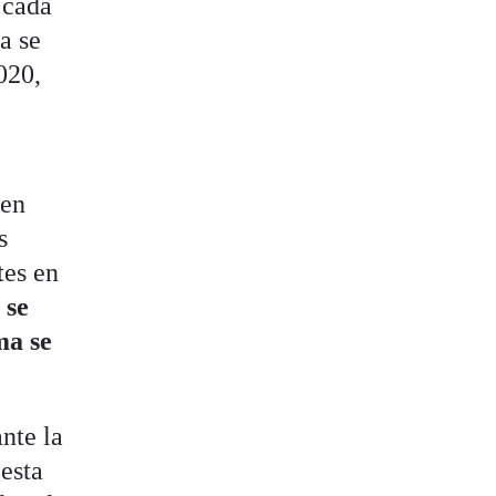
 cada
a se
020,
 en
s
tes en
e
se
ma se
nte la
"esta