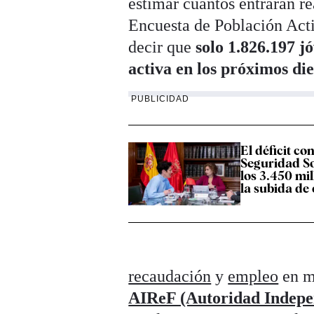
estimar cuántos entrarán re
Encuesta de Población Acti
decir que
solo 1.826.197 j
activa en los próximos die
PUBLICIDAD
El déficit co
Seguridad So
los 3.450 mi
la subida de
recaudación
y
empleo
en má
AIReF (Autoridad Indepen