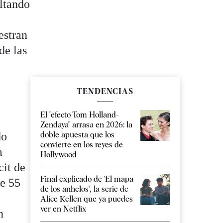
ultando
estran
de las
TENDENCIAS
El "efecto Tom Holland-
Zendaya" arrasa en 2026: la
do
doble apuesta que los
convierte en los reyes de
a
Hollywood
cit de
Final explicado de 'El mapa
de 55
de los anhelos', la serie de
Alice Kellen que ya puedes
ver en Netflix
n