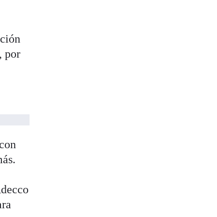
ación
, por
 con
más.
 Adecco
ara