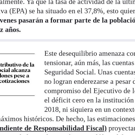
almente. Ya que la tasa de actividad de la últ
va (EPA) se ha situado en el 37,8%, esto quie
óvenes pasarán a formar parte de la poblaci
z años.
Este desequilibrio amenaza co
tensionar, aún más, las cuentas
ntributivo de la
cial alcanza
Seguridad Social. Unas cuenta
llones pese a
no logran enderezarse a pesar 
 cotizaciones
compromiso del Ejecutivo de l
el déficit cero en la institució
2018, ni siquiera en un contex
ximos históricos. De hecho, las estimaciones
diente de Responsabilidad Fiscal)
proyecta