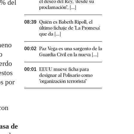
4% del
el deseo del Rey, "desde su
proclamación", [...]
Quién es Babeth Ripoll, el
08:39
último fichaje de 'La Promesa'
que da [...]
meno
Paz Vega es una sargento de la
00:02
o
Guardia Civil en la nueva [...]
uerdo
EEUU mueve ficha para
00:01
estos
designar al Polisario como
os por
"organización terrorista"
con
3
asa de