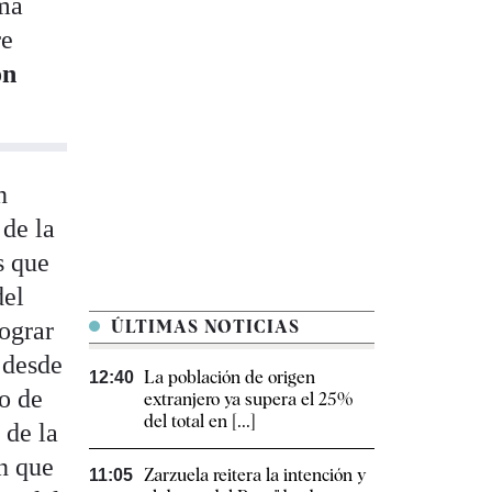
ima
re
ón
n
 de la
s que
del
ograr
ÚLTIMAS NOTICIAS
n desde
La población de origen
12:40
to de
extranjero ya supera el 25%
del total en [...]
 de la
n que
Zarzuela reitera la intención y
11:05