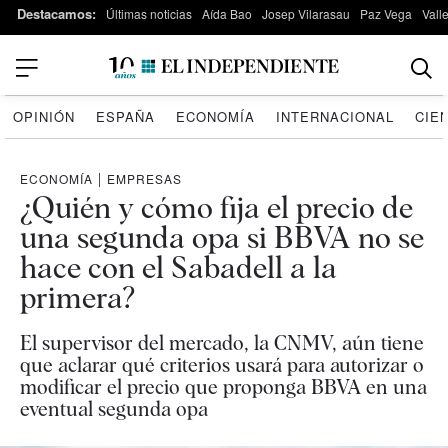
Destacamos:
Últimas noticias
Aída Bao
Josep Vilarasau
Paz Vega
Vall
OPINIÓN
ESPAÑA
ECONOMÍA
INTERNACIONAL
CIE
ECONOMÍA
|
EMPRESAS
¿Quién y cómo fija el precio de
una segunda opa si BBVA no se
hace con el Sabadell a la
primera?
El supervisor del mercado, la CNMV, aún tiene
que aclarar qué criterios usará para autorizar o
modificar el precio que proponga BBVA en una
eventual segunda opa