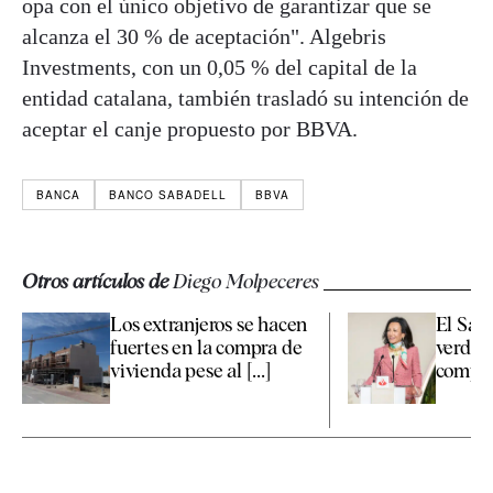
opa con el único objetivo de garantizar que se
alcanza el 30 % de aceptación". Algebris
Investments, con un 0,05 % del capital de la
entidad catalana, también trasladó su intención de
aceptar el canje propuesto por BBVA.
BANCA
BANCO SABADELL
BBVA
Otros artículos de
Diego Molpeceres
Los extranjeros se hacen
El Sant
fuertes en la compra de
verde d
vivienda pese al [...]
compra 