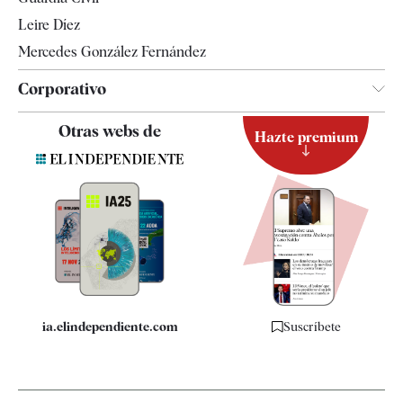
Leire Díez
Mercedes González Fernández
Corporativo
Contacto
Otras webs de
Hazte premium
Suscripción
Newsletter
Apps
Quiénes somos
Especificaciones
ia.elindependiente.com
Suscríbete