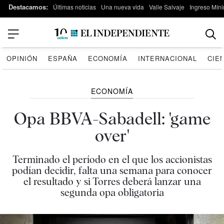
Destacamos:
Últimas noticias
Una nueva vida
Valle Salvaje
Ingreso Míni
OPINIÓN
ESPAÑA
ECONOMÍA
INTERNACIONAL
CIE
ECONOMÍA
Opa BBVA-Sabadell: 'game
over'
Terminado el período en el que los accionistas
podían decidir, falta una semana para conocer
el resultado y si Torres deberá lanzar una
segunda opa obligatoria