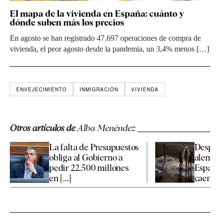
El mapa de la vivienda en España: cuánto y
dónde suben más los precios
En agosto se han registrado 47.697 operaciones de compra de
vivienda, el peor agosto desde la pandemia, un 3,4% menos […]
ENVEJECIMIENTO
INMIGRACIÓN
VIVIENDA
Otros artículos de
Alba Menéndez
La falta de Presupuestos
Desplo
obliga al Gobierno a
alemán:
pedir 22.500 millones
España
en [...]
caen [..