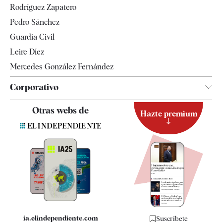
Rodríguez Zapatero
Televisión
Pedro Sánchez
Tendencias
Guardia Civil
Leire Díez
Mercedes González Fernández
Corporativo
Contacto
Otras webs de
Hazte premium
Suscripción
Newsletter
Apps
Quiénes somos
Especificaciones
ia.elindependiente.com
Suscríbete