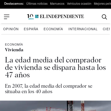
Destacamos:
Últimas noticias
Marruecos
Vehículos ocasión
Mejores pelí
OPINIÓN
ESPAÑA
ECONOMÍA
INTERNACIONAL
CIE
ECONOMÍA
Vivienda
La edad media del comprador
de vivienda se dispara hasta los
47 años
En 2007, la edad media del comprador se
situaba en los 40 años