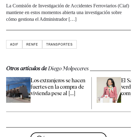
La Comisión de Investigación de Accidentes Ferroviarios (Ciaf)
mantiene en estos momentos abierta una investigación sobre
cómo gestiona el Administrador […]
ADIF
RENFE
TRANSPORTES
Otros artículos de
Diego Molpeceres
Los extranjeros se hacen
El Sant
fuertes en la compra de
verde d
vivienda pese al [...]
compra 