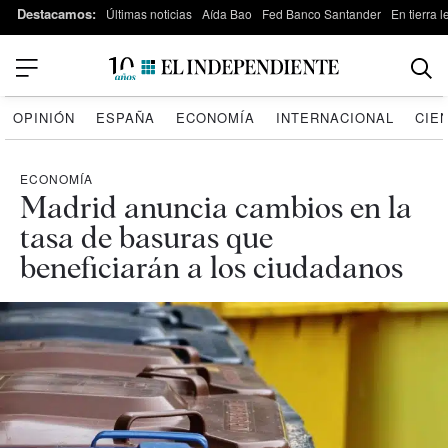
Destacamos:
Últimas noticias
Aída Bao
Fed Banco Santander
En tierra 
OPINIÓN
ESPAÑA
ECONOMÍA
INTERNACIONAL
CIE
ECONOMÍA
Madrid anuncia cambios en la
tasa de basuras que
beneficiarán a los ciudadanos