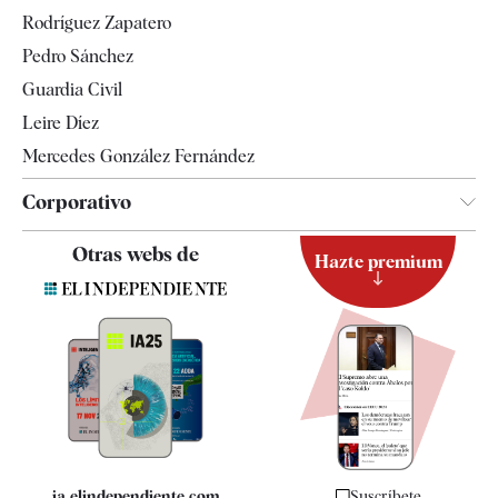
Gente
Rodríguez Zapatero
Televisión
Pedro Sánchez
Tendencias
Guardia Civil
Leire Díez
Mercedes González Fernández
Corporativo
Contacto
Otras webs de
Hazte premium
Suscripción
Newsletter
Apps
Quiénes somos
Especificaciones
ia.elindependiente.com
Suscríbete