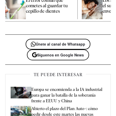
El error común que
Los há
cometes al guardar tu
el sueñ
cepillo de dientes
enveje
Únete al canal de Whatsapp
Síguenos en Google News
TE PUEDE INTERESAR
Europa se encomienda a la IA industrial
para ganar la batalla de la soberanía
frente a EEUU y China
Abierto el plazo del Plan Auto+: cómo
pedir desde este martes las nuevas