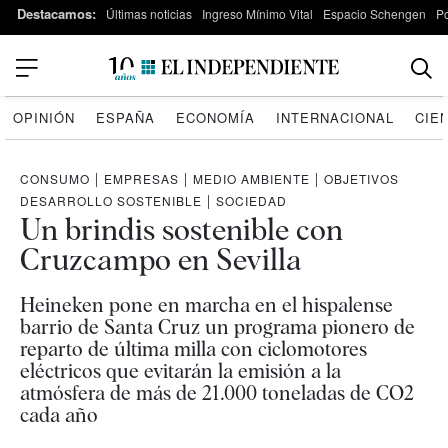
Destacamos:
Últimas noticias
Ingreso Mínimo Vital
Espacio Schengen
P
OPINIÓN
ESPAÑA
ECONOMÍA
INTERNACIONAL
CIE
CONSUMO
|
EMPRESAS
|
MEDIO AMBIENTE
|
OBJETIVOS
DESARROLLO SOSTENIBLE
|
SOCIEDAD
Un brindis sostenible con
Cruzcampo en Sevilla
Heineken pone en marcha en el hispalense
barrio de Santa Cruz un programa pionero de
reparto de última milla con ciclomotores
eléctricos que evitarán la emisión a la
atmósfera de más de 21.000 toneladas de CO2
cada año