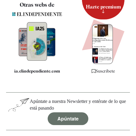
Contacto
Otras webs de
Hazte premium
Suscripción
Newsletter
Apps
Quiénes somos
Especificaciones
ia.elindependiente.com
Suscríbete
Apúntate a nuestra Newsletter y entérate de lo que
está pasando
Apúntate