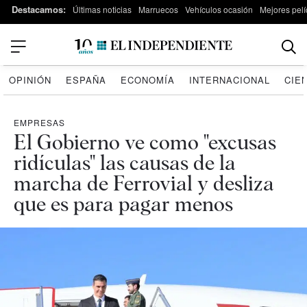
Destacamos:
Últimas noticias
Marruecos
Vehículos ocasión
Mejores pelí
OPINIÓN
ESPAÑA
ECONOMÍA
INTERNACIONAL
CIE
EMPRESAS
El Gobierno ve como "excusas
ridículas" las causas de la
marcha de Ferrovial y desliza
que es para pagar menos