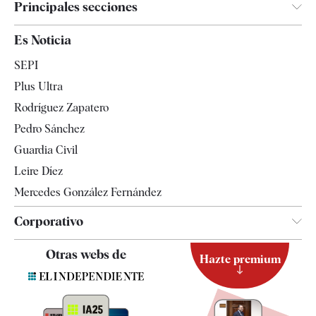
Principales secciones
España
Es Noticia
Economía
SEPI
Internacional
Plus Ultra
Gente
Rodríguez Zapatero
Televisión
Pedro Sánchez
Tendencias
Guardia Civil
Leire Díez
Mercedes González Fernández
Corporativo
Contacto
Otras webs de
Hazte premium
Suscripción
Newsletter
Apps