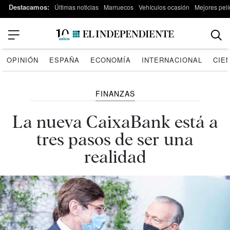
Destacamos:
Últimas noticias
Marruecos
Vehículos ocasión
Mejores pelí
OPINIÓN
ESPAÑA
ECONOMÍA
INTERNACIONAL
CIE
FINANZAS
La nueva CaixaBank está a
tres pasos de ser una
realidad