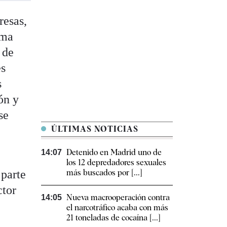
resas,
rma
 de
es
s
ón y
se
ÚLTIMAS NOTICIAS
Detenido en Madrid uno de
14:07
los 12 depredadores sexuales
 parte
más buscados por [...]
ctor
Nueva macrooperación contra
14:05
el narcotráfico acaba con más
21 toneladas de cocaína [...]