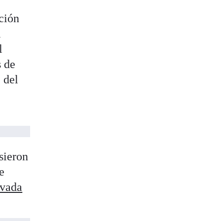
cción
l
l
s de
 del
sieron
e
evada