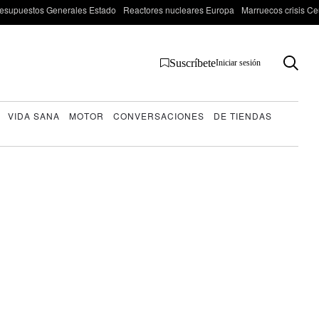
esupuestos Generales Estado
Reactores nucleares Europa
Marruecos crisis Ce
Suscríbete
Iniciar sesión
VIDA SANA
MOTOR
CONVERSACIONES
DE TIENDAS