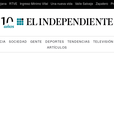
lejana
RTVE
Ingreso Mínimo Vital
Una nueva vida
Valle Salvaje
Zapatero
Pr
CIA
SOCIEDAD
GENTE
DEPORTES
TENDENCIAS
TELEVISIÓN
ARTÍCULOS