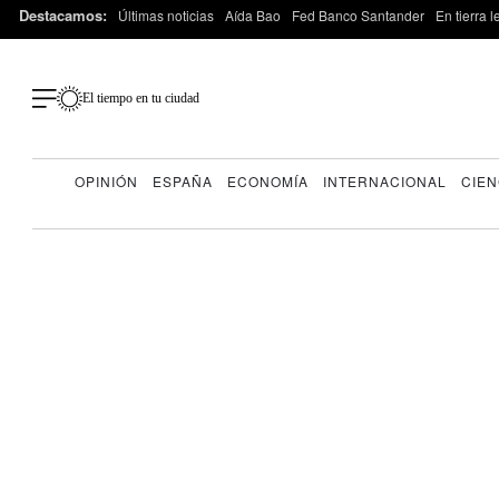
Destacamos:
Últimas noticias
Aída Bao
Fed Banco Santander
En tierra 
El tiempo en tu ciudad
OPINIÓN
ESPAÑA
ECONOMÍA
INTERNACIONAL
CIEN