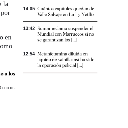
 la
Cuántos capítulos quedan de
14:05
 por
Valle Salvaje en La 1 y Netflix
Sumar reclama suspender el
13:42
Mundial con Marruecos si no
to en
se garantizan los [...]
 como
Metanfetamina diluida en
12:54
líquido de vainilla: así ha sido
la operación policial [...]
o a los
19 con una