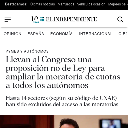
Destacamos:
Últimas noticias
Marruecos
Vehículos ocasión
Mejores pelí
OPINIÓN
ESPAÑA
ECONOMÍA
INTERNACIONAL
CIE
PYMES Y AUTÓNOMOS
Llevan al Congreso una
proposición no de Ley para
ampliar la moratoria de cuotas
a todos los autónomos
Hasta 14 sectores (según su código de CNAE)
han sido excluidos del acceso a las moratorias.