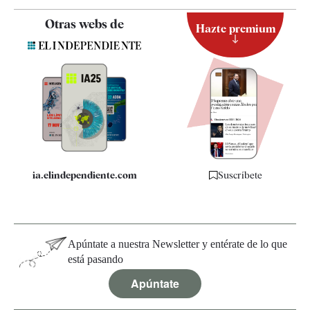
Contacto
Otras webs de
Hazte premium
Suscripción
Newsletter
Apps
Quiénes somos
Especificaciones
ia.elindependiente.com
Suscríbete
Apúntate a nuestra Newsletter y entérate de lo que
está pasando
Apúntate