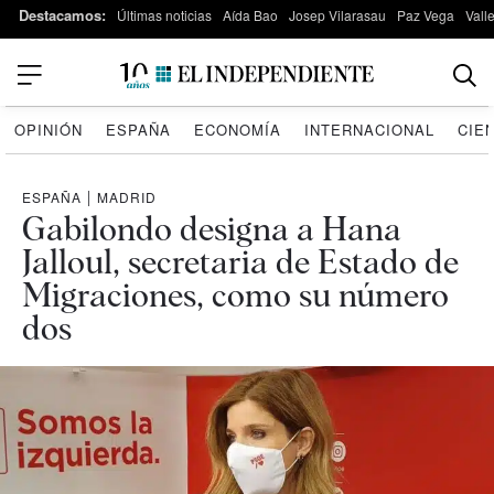
Destacamos:
Últimas noticias
Aída Bao
Josep Vilarasau
Paz Vega
Vall
OPINIÓN
ESPAÑA
ECONOMÍA
INTERNACIONAL
CIE
ESPAÑA
|
MADRID
Gabilondo designa a Hana
Jalloul, secretaria de Estado de
Migraciones, como su número
dos