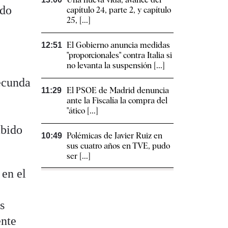
ndo
capítulo 24, parte 2, y capítulo
25, [...]
El Gobierno anuncia medidas
12:51
"proporcionales" contra Italia si
no levanta la suspensión [...]
ecunda
El PSOE de Madrid denuncia
11:29
ante la Fiscalía la compra del
"ático [...]
abido
Polémicas de Javier Ruiz en
10:49
sus cuatro años en TVE, pudo
ser [...]
 en el
es
ente