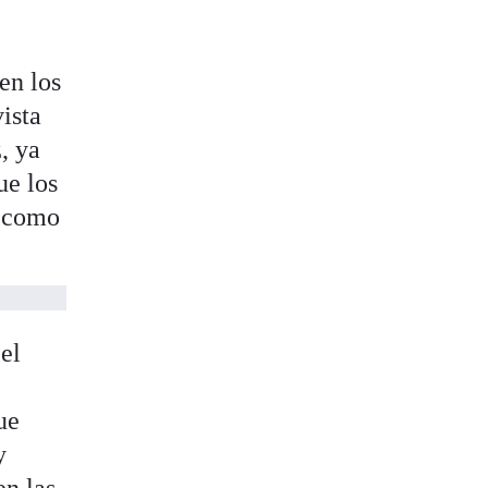
en los
ista
, ya
ue los
, como
el
ue
y
en las