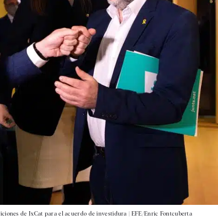
ciones de JxCat para el acuerdo de investidura |
EFE/Enric Fontcuberta