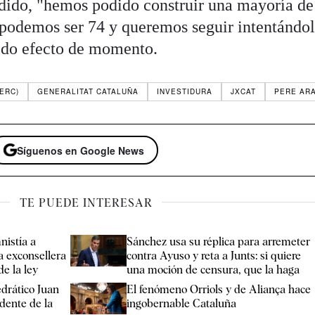
dido, "hemos podido construir una mayoría de
podemos ser 74 y queremos seguir intentándol
tido efecto de momento.
ERC)
GENERALITAT CATALUÑA
INVESTIDURA
JXCAT
PERE AR
Síguenos en Google News
TE PUEDE INTERESAR
nistía a
Sánchez usa su réplica para arremeter
a exconsellera
contra Ayuso y reta a Junts: si quiere
de la ley
una moción de censura, que la haga
edrático Juan
El fenómeno Orriols y de Aliança hace
dente de la
ingobernable Cataluña