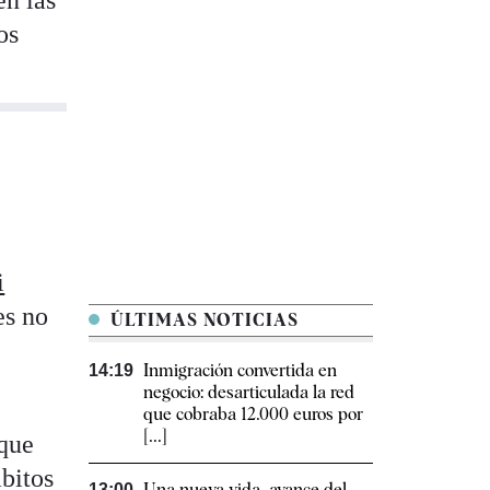
os
i
es no
ÚLTIMAS NOTICIAS
Inmigración convertida en
14:19
negocio: desarticulada la red
que cobraba 12.000 euros por
[...]
 que
mbitos
Una nueva vida, avance del
13:00