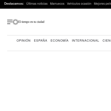
Destacamos:
Últimas noticias
Marruecos
Vehículos ocasión
Mejores pelí
El tiempo en tu ciudad
OPINIÓN
ESPAÑA
ECONOMÍA
INTERNACIONAL
CIEN