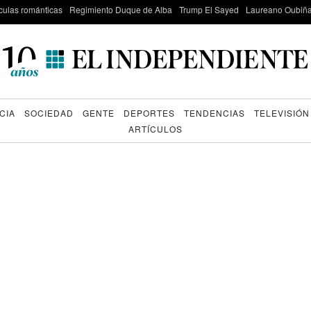
culas románticas
Regimiento Duque de Alba
Trump El Sayed
Laureano Oubiña
CIA
SOCIEDAD
GENTE
DEPORTES
TENDENCIAS
TELEVISIÓN
ARTÍCULOS