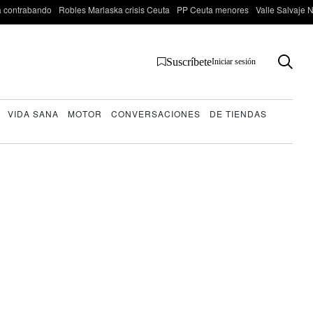
 contrabando
Robles Marlaska crisis Ceuta
PP Ceuta menores
Valle Salvaje N
Suscríbete
Iniciar sesión
VIDA SANA
MOTOR
CONVERSACIONES
DE TIENDAS