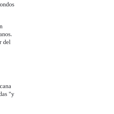
fondos
an
anos.
r del
icana
das "y