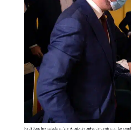
Jordi Sánchez saluda a Pere Aragonés antes de desgranar las condi