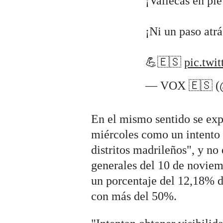
¡Vallecas en pie 
¡Ni un paso atrá
💪🇪🇸
pic.twi
— VOX 🇪🇸 (
En el mismo sentido se exp
miércoles como un intento 
distritos madrileños", y no
generales del 10 de noviem
un porcentaje del 12,18% 
con más del 50%.