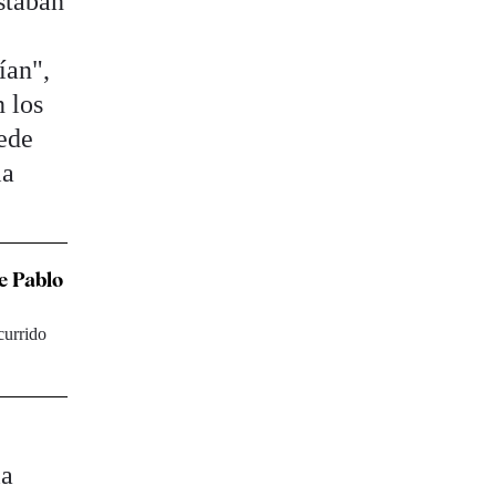
staban
ían",
n los
uede
la
e Pablo
currido
la