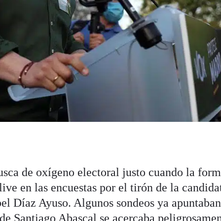
usca de oxígeno electoral justo cuando la for
live en las encuestas por el tirón de la candida
abel Díaz Ayuso. Algunos sondeos ya apuntaba
 de Santiago Abascal se acercaba peligrosamen