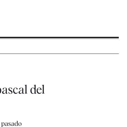
bascal del
l pasado