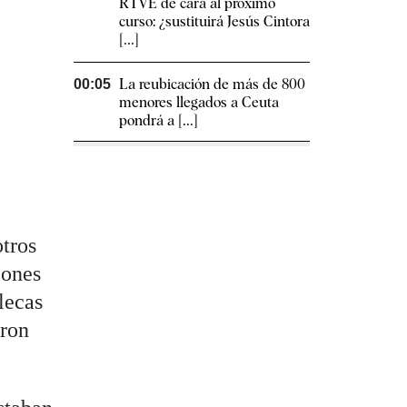
RTVE de cara al próximo
curso: ¿sustituirá Jesús Cintora
[...]
La reubicación de más de 800
00:05
menores llegados a Ceuta
pondrá a [...]
otros
iones
lecas
aron