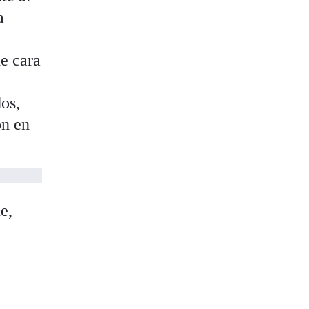
a
e cara
os,
on en
e,