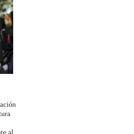
mación
tura
n
te al