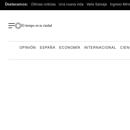
Destacamos:
Últimas noticias
Una nueva vida
Valle Salvaje
Ingreso Míni
El tiempo en tu ciudad
OPINIÓN
ESPAÑA
ECONOMÍA
INTERNACIONAL
CIEN