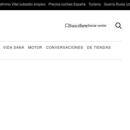
Mínimo Vital subsidio empleo
Precios coches España
Turismo
Guerra Rusia Ucr
Suscríbete
Iniciar sesión
VIDA SANA
MOTOR
CONVERSACIONES
DE TIENDAS