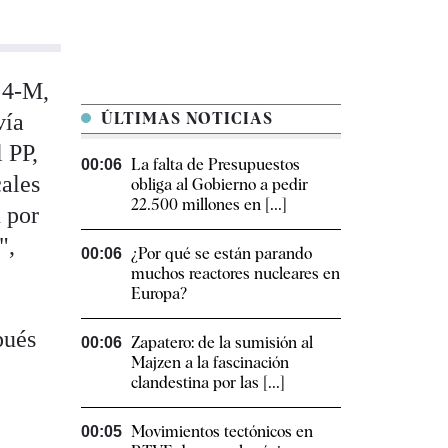
 4-M,
vía
ÚLTIMAS NOTICIAS
l PP,
La falta de Presupuestos
00:06
cales
obliga al Gobierno a pedir
22.500 millones en [...]
 por
",
¿Por qué se están parando
00:06
muchos reactores nucleares en
Europa?
pués
Zapatero: de la sumisión al
00:06
Majzen a la fascinación
clandestina por las [...]
Movimientos tectónicos en
00:05