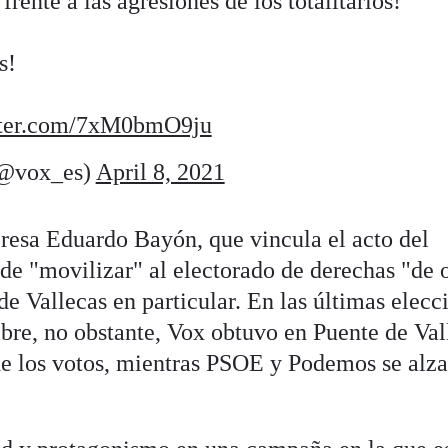
frente a las agresiones de los totalitarios!
s!
tter.com/7xM0bmO9ju
@vox_es)
April 8, 2021
resa Eduardo Bayón, que vincula el acto del
de "movilizar" al electorado de derechas "de 
 de Vallecas en particular. En las últimas elecc
bre, no obstante, Vox obtuvo en Puente de Val
de los votos, mientras PSOE y Podemos se alz