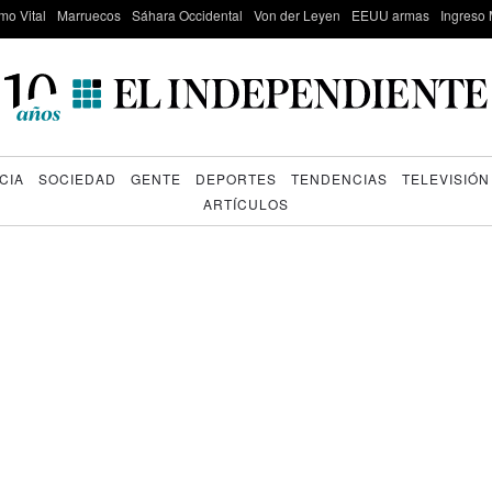
mo Vital
Marruecos
Sáhara Occidental
Von der Leyen
EEUU armas
Ingreso 
CIA
SOCIEDAD
GENTE
DEPORTES
TENDENCIAS
TELEVISIÓN
ARTÍCULOS