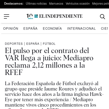
Destacamos:
Últimas noticias
Marruecos
Vehículos ocasión
Mejores pelí
OPINIÓN
ESPAÑA
ECONOMÍA
INTERNACIONAL
CIE
DEPORTES
|
ESPAÑA
|
FÚTBOL
El pulso por el contrato del
VAR llega a juicio: Mediapro
reclama 2,12 millones a la
RFEF
La Federación Española de Fútbol excluyó al
grupo que preside Jaume Roures y adjudicó el
servicio hace dos años a la firma inglesa Hawk-
Eye por tener más experiencia / Mediapro
mantiene vivos cinco procedimientos en los