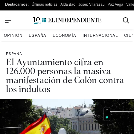
Destacamos:
Últimas noticias
Aída Bao
Josep Vilarasau
Paz Vega
Vall
OPINIÓN
ESPAÑA
ECONOMÍA
INTERNACIONAL
CIE
ESPAÑA
El Ayuntamiento cifra en
126.000 personas la masiva
manifestación de Colón contra
los indultos