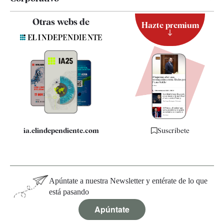
Contacto
Otras webs de
Hazte premium
Suscripción
Newsletter
Apps
Quiénes somos
Especificaciones
ia.elindependiente.com
Suscríbete
Apúntate a nuestra Newsletter y entérate de lo que
está pasando
Apúntate