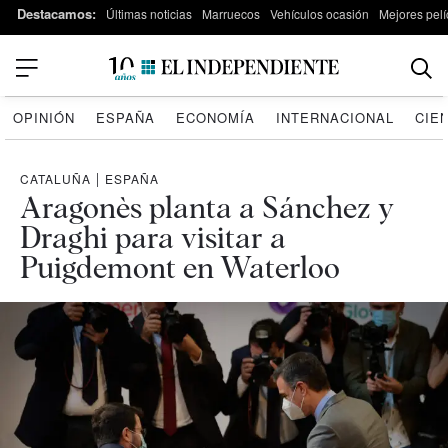
Destacamos:
Últimas noticias
Marruecos
Vehículos ocasión
Mejores pelí
OPINIÓN
ESPAÑA
ECONOMÍA
INTERNACIONAL
CIE
CATALUÑA
|
ESPAÑA
Aragonès planta a Sánchez y
Draghi para visitar a
Puigdemont en Waterloo