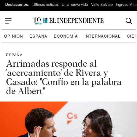
Destacamos:
Últimas noticias
Una nueva vida
Valle Salvaje
Ingreso Míni
OPINIÓN
ESPAÑA
ECONOMÍA
INTERNACIONAL
CIE
ESPAÑA
Arrimadas responde al
'acercamiento' de Rivera y
Casado: "Confío en la palabra
de Albert"