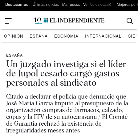
Destacamos:
Últimas noticias
Marruecos
Vehículos ocasión
Mejores pelí
OPINIÓN
ESPAÑA
ECONOMÍA
INTERNACIONAL
CIE
ESPAÑA
Un juzgado investiga si el líder
de Jupol cesado cargó gastos
personales al sindicato
Citado a declarar el policía que denunció que
José María García imputó al presupuesto de la
organización compras de fármacos, calzado,
copas y la ITV de su autocaravana / El Comité
de Garantía rechazó la existencia de
irregularidades meses antes