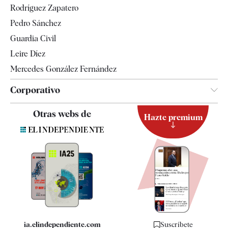
Rodríguez Zapatero
Televisión
Pedro Sánchez
Tendencias
Guardia Civil
Leire Díez
Mercedes González Fernández
Corporativo
Contacto
Otras webs de
Hazte premium
Suscripción
Newsletter
Apps
Quiénes somos
Especificaciones
ia.elindependiente.com
Suscríbete