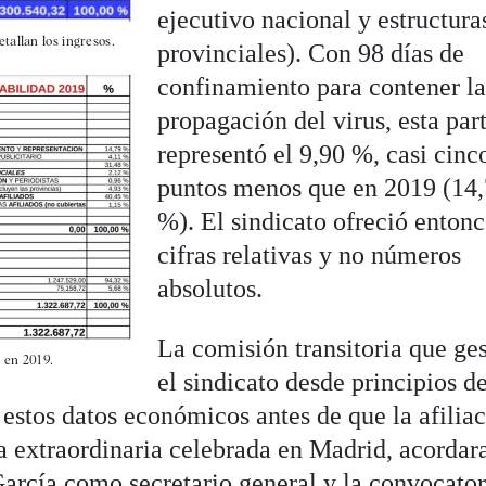
ejecutivo nacional y estructura
tallan los ingresos.
provinciales). Con 98 días de
confinamiento para contener l
propagación del virus, esta par
representó el 9,90 %, casi cinc
puntos menos que en 2019 (14
%). El sindicato ofreció entonc
cifras relativas y no números
absolutos.
La comisión transitoria que ge
 en 2019.
el sindicato desde principios d
estos datos económicos antes de que la afiliac
a extraordinaria celebrada en Madrid, acordara
García como secretario general y la convocator