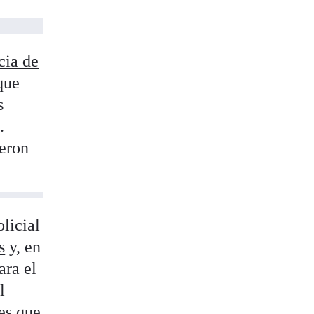
cia de
que
s
.
ieron
licial
s
y, en
ara el
l
nes que