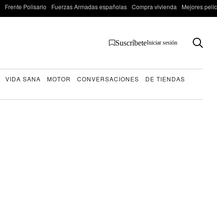
Frente Polisario
Fuerzas Armadas españolas
Compra vivienda
Mejores pelí
Suscríbete
Iniciar sesión
VIDA SANA
MOTOR
CONVERSACIONES
DE TIENDAS