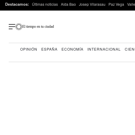
Destacamos:
Últimas noticias
Aída Bao
Josep Vilarasau
Paz Vega
Vall
El tiempo en tu ciudad
OPINIÓN
ESPAÑA
ECONOMÍA
INTERNACIONAL
CIEN