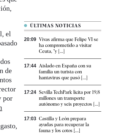
ción,
ÚLTIMAS NOTICIAS
, el
Vivas afirma que Felipe VI se
20:09
pasado
ha comprometido a visitar
Ceuta, "y [...]
ados
Aislado en España con su
17:44
ón de
familia un turista con
hantavirus que pasó [...]
entos
rector
Sevilla TechPark licita por 19,8
17:24
y por
millones un transporte
autónomo y seis proyectos [...]
n
Castilla y León prepara
17:03
ayudas para recuperar la
 gasto,
fauna y los cotos [...]