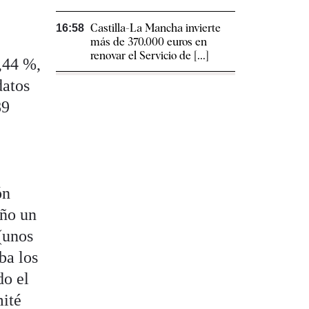
Castilla-La Mancha invierte
16:58
más de 370.000 euros en
renovar el Servicio de [...]
1,44 %,
datos
89
ón
año un
(unos
ba los
do el
mité