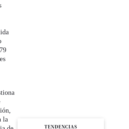
s
a
tida
o
,79
es
stiona
e
ión,
 la
TENDENCIAS
ia de