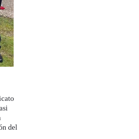
icato
asi
a
ón del