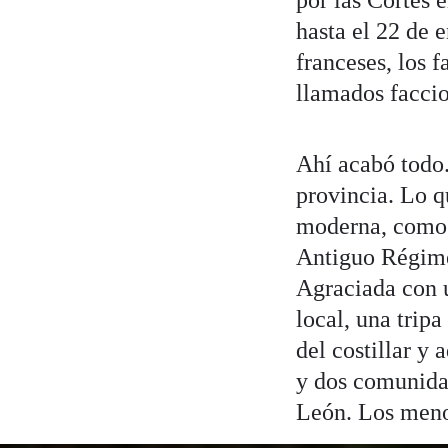
por las Cortes 
hasta el 22 de e
franceses, los f
llamados faccio
Ahí acabó todo.
provincia. Lo q
moderna, como l
Antiguo Régimen
Agraciada con u
local, una tripa
del costillar y
y dos comunida
León. Los meno