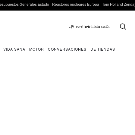
esupuestos Generales Estado
Reactores nucleares Europa
Tom Holland Zenda
Suscríbete
Iniciar sesión
VIDA SANA
MOTOR
CONVERSACIONES
DE TIENDAS