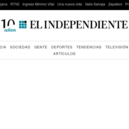
lejana
RTVE
Ingreso Mínimo Vital
Una nueva vida
Valle Salvaje
Zapatero
Pr
CIA
SOCIEDAD
GENTE
DEPORTES
TENDENCIAS
TELEVISIÓN
ARTÍCULOS