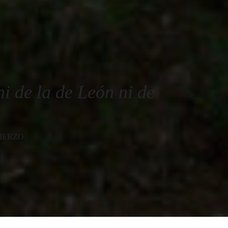
i de la de León ni de
IERZO