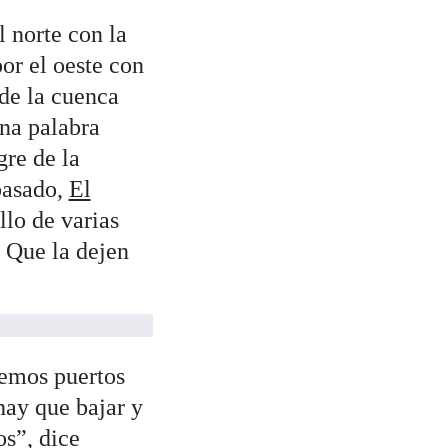
l norte con la
or el oeste con
 de la cuenca
una palabra
gre de la
pasado,
El
lo de varias
. Que la dejen
nemos puertos
hay que bajar y
os”, dice