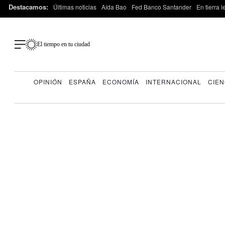
Destacamos:
Últimas noticias
Aída Bao
Fed Banco Santander
En tierra 
El tiempo en tu ciudad
OPINIÓN
ESPAÑA
ECONOMÍA
INTERNACIONAL
CIEN