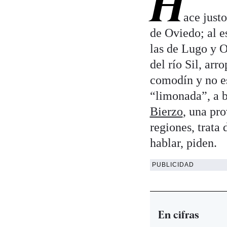
H
ace justo
de Oviedo; al e
las de Lugo y O
del río Sil, ar
comodín y no es
“limonada”, a b
Bierzo
, una pr
regiones, trata
hablar, piden.
PUBLICIDAD
En cifras