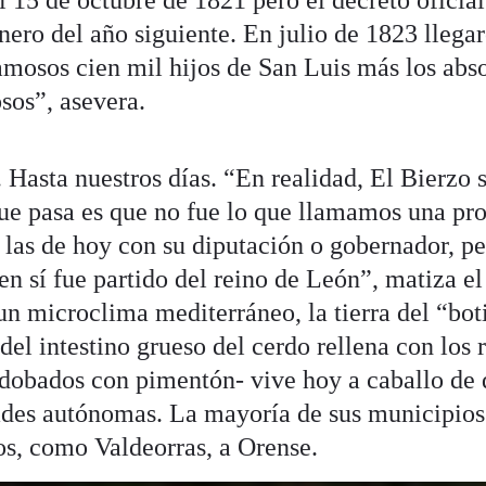
el 15 de octubre de 1821 pero el decreto oficia
nero del año siguiente. En julio de 1823 llegar
amosos cien mil hijos de San Luis más los absol
sos”, asevera.
 Hasta nuestros días. “En realidad, El Bierzo 
ue pasa es que no fue lo que llamamos una pr
as de hoy con su diputación o gobernador, pe
 sí fue partido del reino de León”, matiza el 
n microclima mediterráneo, la tierra del “boti
 del intestino grueso del cerdo rellena con los 
 adobados con pimentón- vive hoy a caballo de 
des autónomas. La mayoría de sus municipios
s, como Valdeorras, a Orense.