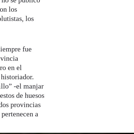
l no se publicó
on los
utistas, los
siempre fue
ovincia
ro en el
historiador.
llo” -el manjar
restos de huesos
dos provincias
 pertenecen a