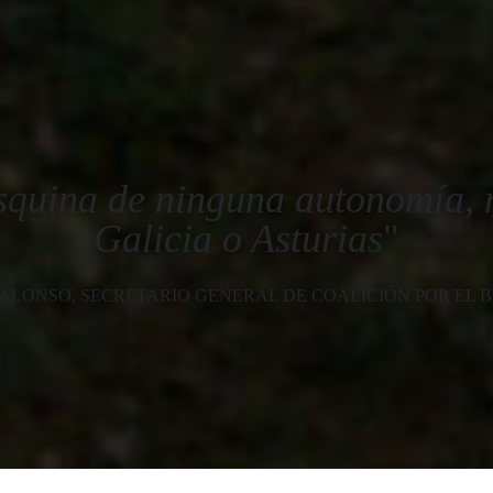
esquina de ninguna autonomía, n
Galicia o Asturias
"
 ALONSO, SECRETARIO GENERAL DE COALICIÓN POR EL B