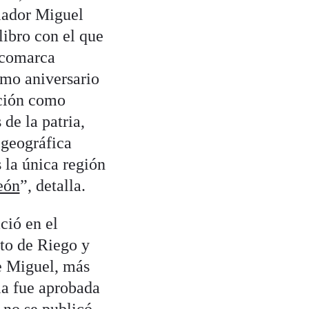
riador Miguel
libro con el que
 comarca
imo aniversario
ación como
de la patria,
 geográfica
 la única región
eón
”, detalla.
ció en el
nto de Riego y
e Miguel, más
ia fue aprobada