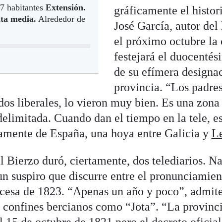
7 habitantes
Extensión.
gráficamente el histo
ta media.
Alrededor de
José García, autor del 
el próximo octubre la
festejará el duocentés
de su efímera design
provincia. “Los padres 
dos liberales, lo vieron muy bien. Es una zona
elimitada. Cuando dan el tiempo en la tele, es
amente de España, una hoya entre Galicia y
L
l Bierzo duró, ciertamente, dos telediarios. Na
, un suspiro que discurre entre el pronunciamie
ncesa de 1823. “Apenas un año y poco”, admit
 confines bercianos como “Jota”. “La provinc