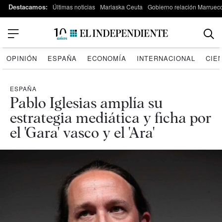
Destacamos:
Últimas noticias
Marlaska Ceuta
Gobierno relación Marruec
OPINIÓN
ESPAÑA
ECONOMÍA
INTERNACIONAL
CIE
ESPAÑA
Pablo Iglesias amplía su
estrategia mediática y ficha por
el 'Gara' vasco y el 'Ara'