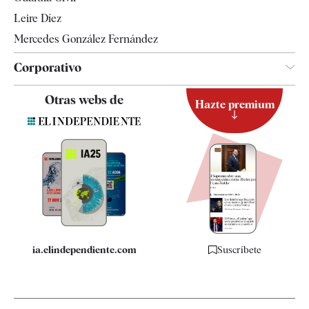
Leire Díez
Mercedes González Fernández
Corporativo
Contacto
Otras webs de
Hazte premium
Suscripción
Newsletter
Apps
Quiénes somos
Especificaciones
ia.elindependiente.com
Suscríbete