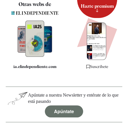
Contacto
Otras webs de
Hazte premium
Suscripción
Newsletter
Apps
Quiénes somos
Especificaciones
ia.elindependiente.com
Suscríbete
Apúntate a nuestra Newsletter y entérate de lo que
está pasando
Apúntate