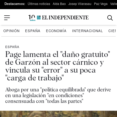
Destacamos:
Últimas noticias
Aída Bao
Josep Vilarasau
Paz Vega
Vall
OPINIÓN
ESPAÑA
ECONOMÍA
INTERNACIONAL
CIE
ESPAÑA
Page lamenta el "daño gratuito"
de Garzón al sector cárnico y
vincula su "error" a su poca
"carga de trabajo"
Aboga por una "política equilibrada" que derive
en una legislación "en condiciones"
consensuada con "todas las partes"