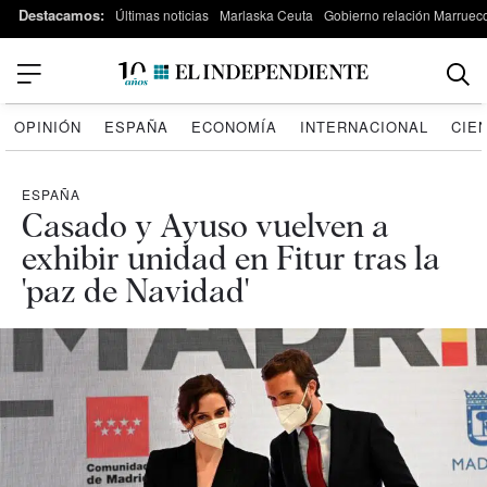
Destacamos:
Últimas noticias
Marlaska Ceuta
Gobierno relación Marruec
OPINIÓN
ESPAÑA
ECONOMÍA
INTERNACIONAL
CIE
ESPAÑA
Casado y Ayuso vuelven a
exhibir unidad en Fitur tras la
'paz de Navidad'