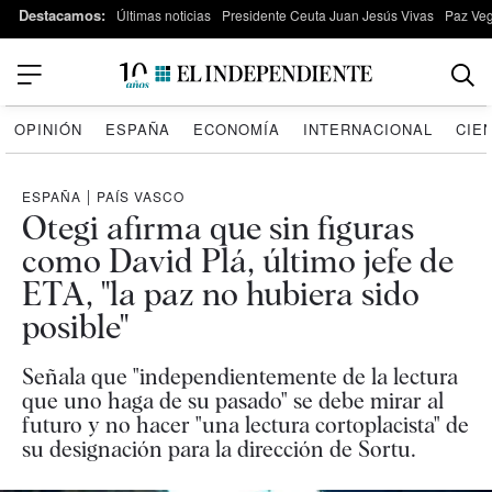
Destacamos:
Últimas noticias
Presidente Ceuta Juan Jesús Vivas
Paz Ve
OPINIÓN
ESPAÑA
ECONOMÍA
INTERNACIONAL
CIE
ESPAÑA
|
PAÍS VASCO
Otegi afirma que sin figuras
como David Plá, último jefe de
ETA, "la paz no hubiera sido
posible"
Señala que "independientemente de la lectura
que uno haga de su pasado" se debe mirar al
futuro y no hacer "una lectura cortoplacista" de
su designación para la dirección de Sortu.