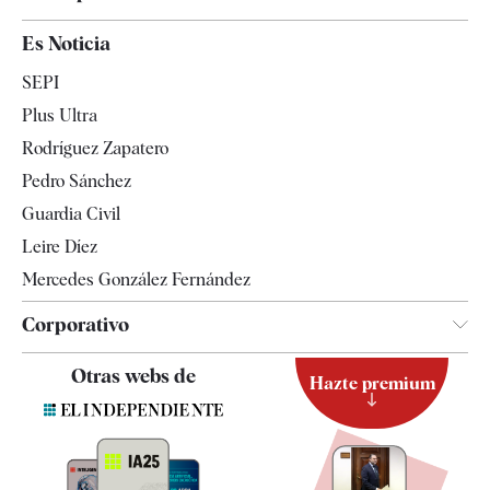
España
Es Noticia
Economía
SEPI
Internacional
Plus Ultra
Gente
Rodríguez Zapatero
Televisión
Pedro Sánchez
Tendencias
Guardia Civil
Leire Díez
Mercedes González Fernández
Corporativo
Contacto
Otras webs de
Hazte premium
Suscripción
Newsletter
Apps