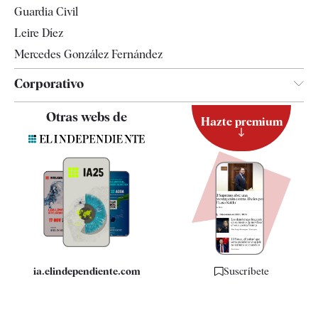
Guardia Civil
Leire Díez
Mercedes González Fernández
Corporativo
Contacto
Otras webs de
Hazte premium
Suscripción
Newsletter
Apps
Quiénes somos
Especificaciones
ia.elindependiente.com
Suscríbete