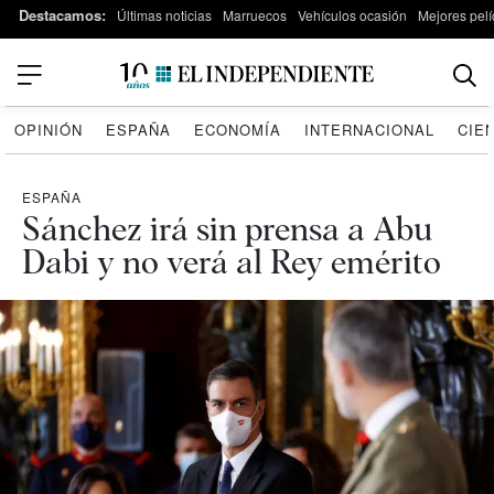
Destacamos:
Últimas noticias
Marruecos
Vehículos ocasión
Mejores pelí
OPINIÓN
ESPAÑA
ECONOMÍA
INTERNACIONAL
CIE
ESPAÑA
Sánchez irá sin prensa a Abu
Dabi y no verá al Rey emérito