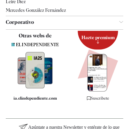
Leire Díez
Mercedes González Fernández
Corporativo
Contacto
Otras webs de
Hazte premium
Suscripción
Newsletter
Apps
Quiénes somos
Especificaciones
ia.elindependiente.com
Suscríbete
Apúntate a nuestra Newsletter y entérate de lo que