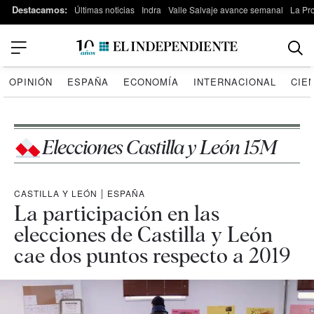
Destacamos:
Últimas noticias
Indra
Valle Salvaje avance semanal
La Pr
OPINIÓN
ESPAÑA
ECONOMÍA
INTERNACIONAL
CIE
Elecciones Castilla y León 15M
CASTILLA Y LEÓN
|
ESPAÑA
La participación en las
elecciones de Castilla y León
cae dos puntos respecto a 2019