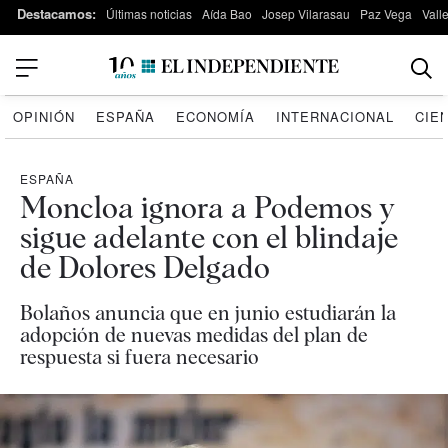
Destacamos:
Últimas noticias
Aída Bao
Josep Vilarasau
Paz Vega
Vall
OPINIÓN
ESPAÑA
ECONOMÍA
INTERNACIONAL
CIE
ESPAÑA
Moncloa ignora a Podemos y
sigue adelante con el blindaje
de Dolores Delgado
Bolaños anuncia que en junio estudiarán la
adopción de nuevas medidas del plan de
respuesta si fuera necesario