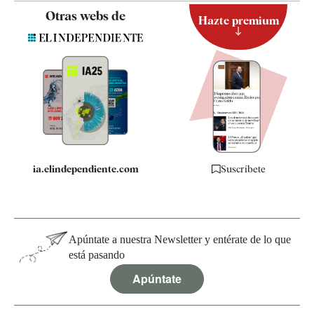
Contacto
Otras webs de
Hazte premium
Suscripción
Newsletter
Apps
Quiénes somos
Especificaciones
ia.elindependiente.com
Suscríbete
Apúntate a nuestra Newsletter y entérate de lo que
está pasando
Apúntate