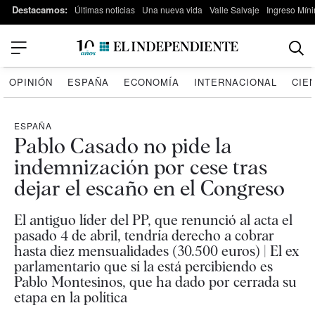
Destacamos:
Últimas noticias
Una nueva vida
Valle Salvaje
Ingreso Míni
OPINIÓN
ESPAÑA
ECONOMÍA
INTERNACIONAL
CIE
ESPAÑA
Pablo Casado no pide la
indemnización por cese tras
dejar el escaño en el Congreso
El antiguo líder del PP, que renunció al acta el
pasado 4 de abril, tendría derecho a cobrar
hasta diez mensualidades (30.500 euros) | El ex
parlamentario que sí la está percibiendo es
Pablo Montesinos, que ha dado por cerrada su
etapa en la política