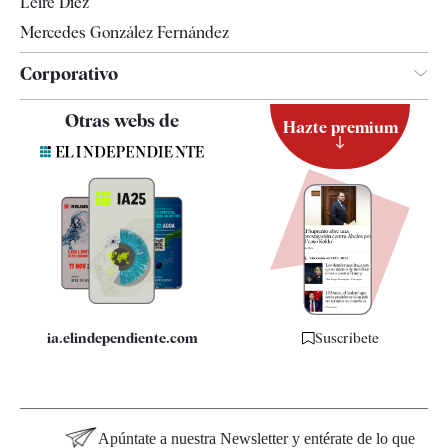
Leire Díez
Mercedes González Fernández
Corporativo
Contacto
Otras webs de
Hazte premium
Suscripción
Newsletter
Apps
Quiénes somos
Especificaciones
ia.elindependiente.com
Suscríbete
Apúntate a nuestra Newsletter y entérate de lo que