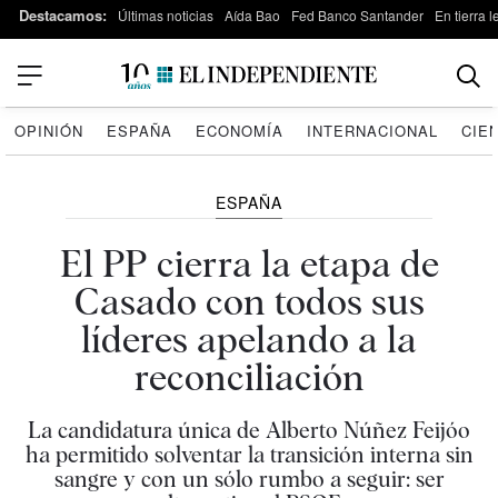
Destacamos:
Últimas noticias
Aída Bao
Fed Banco Santander
En tierra 
OPINIÓN
ESPAÑA
ECONOMÍA
INTERNACIONAL
CIE
ESPAÑA
El PP cierra la etapa de
Casado con todos sus
líderes apelando a la
reconciliación
La candidatura única de Alberto Núñez Feijóo
ha permitido solventar la transición interna sin
sangre y con un sólo rumbo a seguir: ser