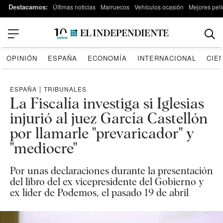
Destacamos:
Últimas noticias
Marruecos
Vehículos ocasión
Mejores pelí
OPINIÓN
ESPAÑA
ECONOMÍA
INTERNACIONAL
CIE
ESPAÑA
|
TRIBUNALES
La Fiscalía investiga si Iglesias
injurió al juez García Castellón
por llamarle "prevaricador" y
"mediocre"
Por unas declaraciones durante la presentación
del libro del ex vicepresidente del Gobierno y
ex líder de Podemos, el pasado 19 de abril