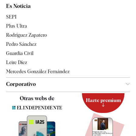
España
Es Noticia
Economía
SEPI
Internacional
Plus Ultra
Gente
Rodríguez Zapatero
Televisión
Pedro Sánchez
Tendencias
Guardia Civil
Leire Díez
Mercedes González Fernández
Corporativo
Contacto
Otras webs de
Hazte premium
Suscripción
Newsletter
Apps
Quiénes somos