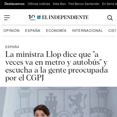
Destacamos:
Últimas noticias
Aída Bao
Fed Banco Santander
En tierra 
OPINIÓN
ESPAÑA
ECONOMÍA
INTERNACIONAL
CIE
ESPAÑA
La ministra Llop dice que "a
veces va en metro y autobús" y
escucha a la gente preocupada
por el CGPJ