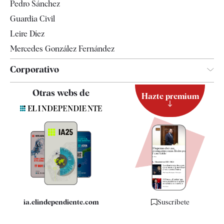
Pedro Sánchez
Tendencias
Guardia Civil
Leire Díez
Mercedes González Fernández
Corporativo
Contacto
Otras webs de
Hazte premium
Suscripción
Newsletter
Apps
Quiénes somos
Especificaciones
ia.elindependiente.com
Suscríbete